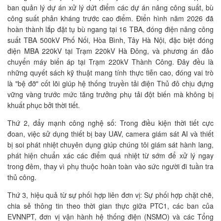
ban quản lý dự án xử lý dứt điểm các dự án nâng công suất, bù
công suất phản kháng trước cao điểm. Điển hình năm 2026 đã
hoàn thành lắp đặt tụ bù ngang tại 16 TBA, đóng điện nâng công
suất TBA 500kV Phố Nối, Hòa Bình, Tây Hà Nội, đặc biệt đóng
điện MBA 220kV tại Trạm 220kV Hà Đông, và phương án đảo
chuyển máy biến áp tại Trạm 220kV Thành Công. Đây đều là
những quyết sách kỹ thuật mang tính thực tiễn cao, đóng vai trò
là "bệ đỡ" cốt lõi giúp hệ thống truyền tải điện Thủ đô chịu đựng
vững vàng trước mức tăng trưởng phụ tải đột biến mà không bị
khuất phục bởi thời tiết.
Thứ 2, đẩy mạnh công nghệ số: Trong điều kiện thời tiết cực
đoan, việc sử dụng thiết bị bay UAV, camera giám sát AI và thiết
bị soi phát nhiệt chuyên dụng giúp chúng tôi giám sát hành lang,
phát hiện chuẩn xác các điểm quá nhiệt từ sớm để xử lý ngay
trong đêm, thay vì phụ thuộc hoàn toàn vào sức người đi tuần tra
thủ công.
Thứ 3, hiệu quả từ sự phối hợp liên đơn vị: Sự phối hợp chặt chẽ,
chia sẻ thông tin theo thời gian thực giữa PTC1, các ban của
EVNNPT, đơn vị vận hành hệ thống điện (NSMO) và các Tổng