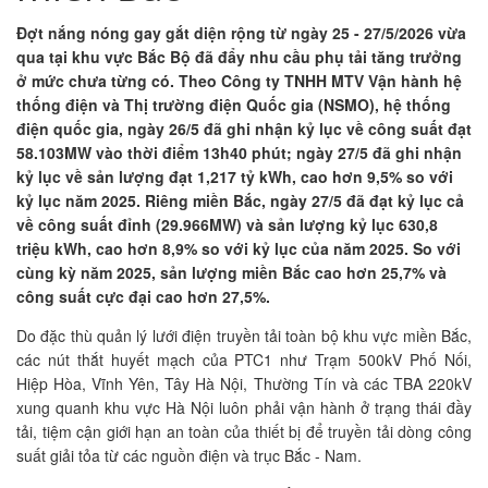
Đợt nắng nóng gay gắt diện rộng từ ngày 25 - 27/5/2026 vừa
qua tại khu vực Bắc Bộ đã đẩy nhu cầu phụ tải tăng trưởng
ở mức chưa từng có. Theo Công ty TNHH MTV Vận hành hệ
thống điện và Thị trường điện Quốc gia (NSMO), hệ thống
điện quốc gia, ngày 26/5 đã ghi nhận kỷ lục về công suất đạt
58.103MW vào thời điểm 13h40 phút; ngày 27/5 đã ghi nhận
kỷ lục về sản lượng đạt 1,217 tỷ kWh, cao hơn 9,5% so với
kỷ lục năm 2025. Riêng miền Bắc, ngày 27/5 đã đạt kỷ lục cả
về công suất đỉnh (29.966MW) và sản lượng kỷ lục 630,8
triệu kWh, cao hơn 8,9% so với kỷ lục của năm 2025. So với
cùng kỳ năm 2025, sản lượng miền Bắc cao hơn 25,7% và
công suất cực đại cao hơn 27,5%.
Do đặc thù quản lý lưới điện truyền tải toàn bộ khu vực miền Bắc,
các nút thắt huyết mạch của PTC1 như Trạm 500kV Phố Nối,
Hiệp Hòa, Vĩnh Yên, Tây Hà Nội, Thường Tín và các TBA 220kV
xung quanh khu vực Hà Nội luôn phải vận hành ở trạng thái đầy
tải, tiệm cận giới hạn an toàn của thiết bị để truyền tải dòng công
suất giải tỏa từ các nguồn điện và trục Bắc - Nam.