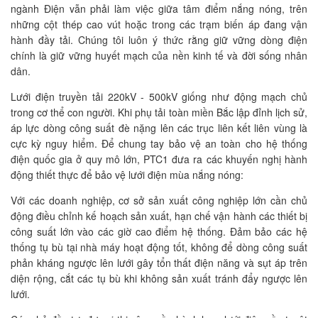
ngành Điện vẫn phải làm việc giữa tâm điểm nắng nóng, trên
những cột thép cao vút hoặc trong các trạm biến áp đang vận
hành đầy tải. Chúng tôi luôn ý thức rằng giữ vững dòng điện
chính là giữ vững huyết mạch của nền kinh tế và đời sống nhân
dân.
Lưới điện truyền tải 220kV - 500kV giống như động mạch chủ
trong cơ thể con người. Khi phụ tải toàn miền Bắc lập đỉnh lịch sử,
áp lực dòng công suất đè nặng lên các trục liên kết liên vùng là
cực kỳ nguy hiểm. Để chung tay bảo vệ an toàn cho hệ thống
điện quốc gia ở quy mô lớn, PTC1 đưa ra các khuyến nghị hành
động thiết thực để bảo vệ lưới điện mùa nắng nóng:
Với các doanh nghiệp, cơ sở sản xuất công nghiệp lớn cần chủ
động điều chỉnh kế hoạch sản xuất, hạn chế vận hành các thiết bị
công suất lớn vào các giờ cao điểm hệ thống. Đảm bảo các hệ
thống tụ bù tại nhà máy hoạt động tốt, không để dòng công suất
phản kháng ngược lên lưới gây tổn thất điện năng và sụt áp trên
diện rộng, cắt các tụ bù khi không sản xuất tránh đẩy ngược lên
lưới.