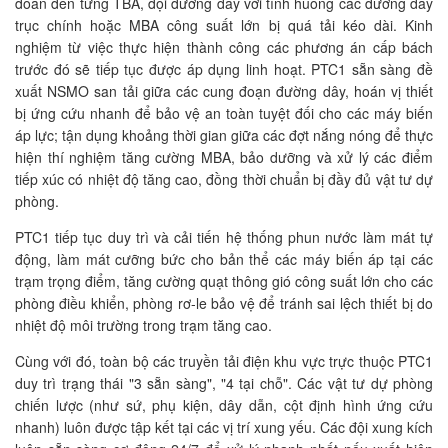
đoan đến từng TBA, đội đường dây với tình huống các đường dây
trục chính hoặc MBA công suất lớn bị quá tải kéo dài. Kinh
nghiệm từ việc thực hiện thành công các phương án cấp bách
trước đó sẽ tiếp tục được áp dụng linh hoạt. PTC1 sẵn sàng đề
xuất NSMO san tải giữa các cung đoạn đường dây, hoán vị thiết
bị ứng cứu nhanh để bảo vệ an toàn tuyệt đối cho các máy biến
áp lực; tận dụng khoảng thời gian giữa các đợt nắng nóng để thực
hiện thí nghiệm tăng cường MBA, bảo dưỡng và xử lý các điểm
tiếp xúc có nhiệt độ tăng cao, đồng thời chuẩn bị đầy đủ vật tư dự
phòng.
PTC1 tiếp tục duy trì và cải tiến hệ thống phun nước làm mát tự
động, làm mát cưỡng bức cho bản thể các máy biến áp tại các
trạm trọng điểm, tăng cường quạt thông gió công suất lớn cho các
phòng điều khiển, phòng rơ-le bảo vệ để tránh sai lệch thiết bị do
nhiệt độ môi trường trong trạm tăng cao.
Cùng với đó, toàn bộ các truyền tải điện khu vực trực thuộc PTC1
duy trì trạng thái "3 sẵn sàng", "4 tại chỗ". Các vật tư dự phòng
chiến lược (như sứ, phụ kiện, dây dẫn, cột định hình ứng cứu
nhanh) luôn được tập kết tại các vị trí xung yếu. Các đội xung kích