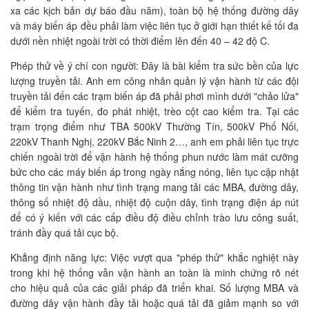
xa các kịch bản dự báo đầu năm), toàn bộ hệ thống đường dây
và máy biến áp đều phải làm việc liên tục ở giới hạn thiết kế tối đa
dưới nền nhiệt ngoài trời có thời điểm lên đến 40 – 42 độ C.
Phép thử về ý chí con người: Đây là bài kiểm tra sức bền của lực
lượng truyền tải. Anh em công nhân quản lý vận hành từ các đội
truyền tải đến các trạm biến áp đã phải phơi mình dưới "chảo lửa"
để kiểm tra tuyến, đo phát nhiệt, trèo cột cao kiểm tra. Tại các
trạm trọng điểm như TBA 500kV Thường Tín, 500kV Phố Nối,
220kV Thanh Nghị, 220kV Bắc Ninh 2…, anh em phải liên tục trực
chiến ngoài trời để vận hành hệ thống phun nước làm mát cưỡng
bức cho các máy biến áp trong ngày nắng nóng, liên tục cập nhật
thông tin vận hành như tình trạng mang tải các MBA, đường dây,
thông số nhiệt độ dầu, nhiệt độ cuộn dây, tình trạng điện áp nút
để có ý kiến với các cấp điều độ điều chỉnh trào lưu công suất,
tránh đầy quá tải cục bộ.
Khẳng định năng lực: Việc vượt qua "phép thử" khắc nghiệt này
trong khi hệ thống vẫn vận hành an toàn là minh chứng rõ nét
cho hiệu quả của các giải pháp đã triển khai. Số lượng MBA và
đường dây vận hành đầy tải hoặc quá tải đã giảm mạnh so với