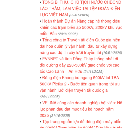
TỔNG BÍ THƯ, CHỦ TỊCH NƯỚC CHDCND
LÀO THĂM, LÀM VIỆC TẠI TẬP ĐOÀN ĐIỆN
LỰC VIỆT NAM
(29/01/2026)
Hoàn thành Dự án Nâng cấp hệ thống điều
khiển các trạm biến áp 500kV, 220kV khu vực
miền Bắc
(20/01/2026)
Tổng công ty Truyền tải điện Quốc gia hiện
đại hóa quản lý vận hành, đầu tư xây dựng,
nâng cao độ tin cậy lưới truyền tải
(19/01/2026)
EVNNPT và tỉnh Đồng Tháp thống nhất di
dời đường dây 220-500kV giao chéo với cao
tốc Cao Lãnh – An Hữu
(24/11/2025)
Đóng điện Kháng bù ngang 500kV tại TBA
500kV Pleiku 2 - Bước tiến quan trọng tối ưu
vận hành lưới điện truyền tải quốc gia
(24/11/2025)
VELINA cùng các doanh nghiệp hội viên: Nỗ
lực phấn đấu đạt mục tiêu kế hoạch năm
2025
(21/10/2025)
Tập trung nguồn lực để đóng điện máy biến
áp 220kV Trạm biến áp 500kV Đức Hòa trước