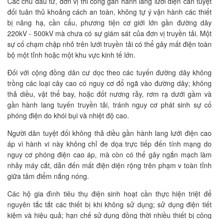
Các chủ đầu tư, đơn vị thi công gần hành lang lưới điện cần tuyệt
đối tuân thủ khoảng cách an toàn, không tự ý vận hành các thiết
bị nâng hạ, cần cẩu, phương tiện cơ giới lớn gần đường dây
220kV - 500kV mà chưa có sự giám sát của đơn vị truyền tải. Một
sự cố chạm chập nhỏ trên lưới truyền tải có thể gây mất điện toàn
bộ một tỉnh hoặc một khu vực kinh tế lớn.
Đối với cộng đồng dân cư dọc theo các tuyến đường dây không
trồng các loại cây cao có nguy cơ đổ ngã vào đường dây; không
thả diều, vật thể bay, hoặc đốt nương rẫy, rơm rạ dưới gầm và
gần hành lang tuyến truyền tải, tránh nguy cơ phát sinh sự cố
phóng điện do khói bụi và nhiệt độ cao.
Người dân tuyệt đối không thả diều gần hành lang lưới điện cao
áp vì hành vi này không chỉ đe dọa trực tiếp đến tính mạng do
nguy cơ phóng điện cao áp, mà còn có thể gây ngắn mạch làm
nhảy máy cắt, dẫn đến mất điện diện rộng trên phạm v toàn tỉnh
giữa tâm điểm nắng nóng.
Các hộ gia đình tiêu thụ điện sinh hoạt cần thực hiện triệt để
nguyên tắc tắt các thiết bị khi không sử dụng; sử dụng điện tiết
kiệm và hiệu quả; hạn chế sử dụng đồng thời nhiều thiết bị công