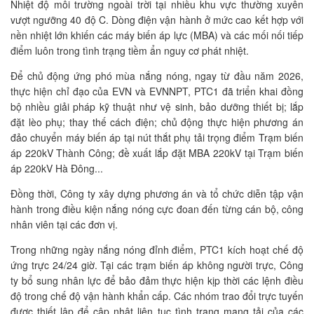
Nhiệt độ môi trường ngoài trời tại nhiều khu vực thường xuyên
vượt ngưỡng 40 độ C. Dòng điện vận hành ở mức cao kết hợp với
nền nhiệt lớn khiến các máy biến áp lực (MBA) và các mối nối tiếp
điểm luôn trong tình trạng tiềm ẩn nguy cơ phát nhiệt.
Để chủ động ứng phó mùa nắng nóng, ngay từ đầu năm 2026,
thực hiện chỉ đạo của EVN và EVNNPT, PTC1 đã triển khai đồng
bộ nhiều giải pháp kỹ thuật như vệ sinh, bảo dưỡng thiết bị; lắp
đặt lèo phụ; thay thế cách điện; chủ động thực hiện phương án
đảo chuyển máy biến áp tại nút thắt phụ tải trọng điểm Trạm biến
áp 220kV Thành Công; đề xuất lắp đặt MBA 220kV tại Trạm biến
áp 220kV Hà Đông...
Đồng thời, Công ty xây dựng phương án và tổ chức diễn tập vận
hành trong điều kiện nắng nóng cực đoan đến từng cán bộ, công
nhân viên tại các đơn vị.
Trong những ngày nắng nóng đỉnh điểm, PTC1 kích hoạt chế độ
ứng trực 24/24 giờ. Tại các trạm biến áp không người trực, Công
ty bổ sung nhân lực để bảo đảm thực hiện kịp thời các lệnh điều
độ trong chế độ vận hành khẩn cấp. Các nhóm trao đổi trực tuyến
được thiết lập để cập nhật liên tục tình trạng mang tải của các