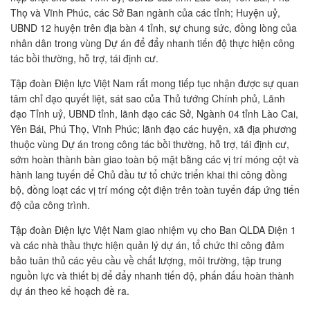
Thọ và Vĩnh Phúc, các Sở Ban ngành của các tỉnh; Huyện uỷ,
UBND 12 huyện trên địa bàn 4 tỉnh, sự chung sức, đồng lòng của
nhân dân trong vùng Dự án để đẩy nhanh tiến độ thực hiện công
tác bồi thường, hỗ trợ, tái định cư.
Tập đoàn Điện lực Việt Nam rất mong tiếp tục nhận được sự quan
tâm chỉ đạo quyết liệt, sát sao của Thủ tướng Chính phủ, Lãnh
đạo Tỉnh uỷ, UBND tỉnh, lãnh đạo các Sở, Ngành 04 tỉnh Lào Cai,
Yên Bái, Phú Thọ, Vĩnh Phúc; lãnh đạo các huyện, xã địa phương
thuộc vùng Dự án trong công tác bồi thường, hỗ trợ, tái định cư,
sớm hoàn thành bàn giao toàn bộ mặt bằng các vị trí móng cột và
hành lang tuyến để Chủ đầu tư tổ chức triển khai thi công đồng
bộ, đồng loạt các vị trí móng cột điện trên toàn tuyến đáp ứng tiến
độ của công trình.
Tập đoàn Điện lực Việt Nam giao nhiệm vụ cho Ban QLDA Điện 1
và các nhà thầu thực hiện quản lý dự án, tổ chức thi công đảm
bảo tuân thủ các yêu cầu về chất lượng, môi trường, tập trung
nguồn lực và thiết bị để đẩy nhanh tiến độ, phấn đấu hoàn thành
dự án theo kế hoạch đề ra.