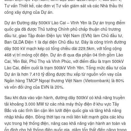
Tư vấn Thiết kế, các đơn vị Tư vấn giám sát và các Nhà thầu thi
công xây dựng của Dự án.
Dự án Đường dây 500kV Lào Cai – Vĩnh Yên là Dự án trọng điểm
quốc gia đã được Thủ tướng Chính phủ chấp thuận chủ trương
đầu tư, giao Tập đoàn Điện lực Việt Nam (EVN) làm Chủ đầu tư,
Ban QLDA Điện 1 là đại diện Chủ đầu tư. Đây là công trình đường
dây 500 kV mạch kép có tổng chiều dài 229,5km, với tổng cộng
468 vị trí móng cột điện. Dự án đi qua địa phận 04 tỉnh gồm Lào
Cai, Yên Bái, Phú Thọ và Vĩnh Phúc, với điểm đầu là trạm 500kV
Lào Cai, điểm cuối là trạm 500kV Vĩnh Yên. Tổng mức đầu tư của
Dự án là hơn 7.410 tỷ đồng được thu xếp từ nguồn vốn vay của
Ngân hàng TMCP Ngoại thương Việt Nam (Vietcombank) là 80%
và vốn đối ứng của EVN là 20%.
Sau khi đưa vào vận hành, đường dây 500kV có khả năng truyền
tải khoảng 3.000 MW từ các nhà máy thủy điện ở khu vực Tây
Bắc và các tỉnh lân cận lên lưới điện quốc gia và tăng khả năng
nhập khẩu điện. Đồng thời tạo ra mối liên kết mạnh giữa các khu
vực trong hệ thống điện, nâng cao khả năng vận hành an toàn và
ổn định cho hệ thống điện quốc gia, giảm tổn thất điện năng trong