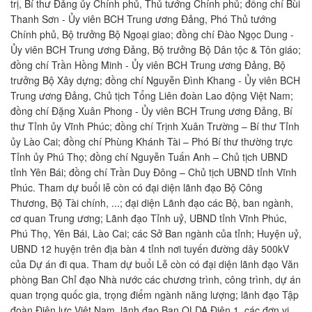
trị, Bí thư Đảng ủy Chính phủ, Thủ tướng Chính phủ; đồng chí Bùi
Thanh Sơn - Ủy viên BCH Trung ương Đảng, Phó Thủ tướng
Chính phủ, Bộ trưởng Bộ Ngoại giao; đồng chí Đào Ngọc Dung -
Ủy viên BCH Trung ương Đảng, Bộ trưởng Bộ Dân tộc & Tôn giáo;
đồng chí Trần Hồng Minh - Ủy viên BCH Trung ương Đảng, Bộ
trưởng Bộ Xây dựng; đồng chí Nguyễn Đình Khang - Ủy viên BCH
Trung ương Đảng, Chủ tịch Tổng Liên đoàn Lao động Việt Nam;
đồng chí Đặng Xuân Phong - Ủy viên BCH Trung ương Đảng, Bí
thư Tỉnh ủy Vĩnh Phúc; đồng chí Trịnh Xuân Trường – Bí thư Tỉnh
ủy Lào Cai; đồng chí Phùng Khánh Tài – Phó Bí thư thường trực
Tỉnh ủy Phú Thọ; đồng chí Nguyễn Tuấn Anh – Chủ tịch UBND
tỉnh Yên Bái; đồng chí Trần Duy Đông – Chủ tịch UBND tỉnh Vĩnh
Phúc. Tham dự buổi lễ còn có đại diện lãnh đạo Bộ Công
Thương, Bộ Tài chính, ...; đại diện Lãnh đạo các Bộ, ban ngành,
cơ quan Trung ương; Lãnh đạo Tỉnh uỷ, UBND tỉnh Vĩnh Phúc,
Phú Thọ, Yên Bái, Lào Cai; các Sở Ban ngành của tỉnh; Huyện uỷ,
UBND 12 huyện trên địa bàn 4 tỉnh nơi tuyến đường dây 500kV
của Dự án đi qua. Tham dự buổi Lễ còn có đại diện lãnh đạo Văn
phòng Ban Chỉ đạo Nhà nước các chương trình, công trình, dự án
quan trọng quốc gia, trọng điểm ngành năng lượng; lãnh đạo Tập
đoàn Điện lực Việt Nam, lãnh đạo Ban QLDA Điện 1, các đơn vị