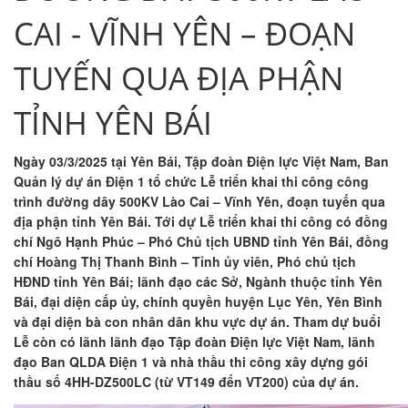
CAI - VĨNH YÊN – ĐOẠN
TUYẾN QUA ĐỊA PHẬN
TỈNH YÊN BÁI
Ngày 03/3/2025 tại Yên Bái, Tập đoàn Điện lực Việt Nam, Ban
Quản lý dự án Điện 1 tổ chức Lễ triển khai thi công công
trình đường dây 500KV Lào Cai – Vĩnh Yên, đoạn tuyến qua
địa phận tỉnh Yên Bái. Tới dự Lễ triển khai thi công có đồng
chí Ngô Hạnh Phúc – Phó Chủ tịch UBND tỉnh Yên Bái, đồng
chí Hoàng Thị Thanh Bình – Tỉnh ủy viên, Phó chủ tịch
HĐND tỉnh Yên Bái; lãnh đạo các Sở, Ngành thuộc tỉnh Yên
Bái, đại diện cấp ủy, chính quyền huyện Lục Yên, Yên Bình
và đại diện bà con nhân dân khu vực dự án. Tham dự buổi
Lễ còn có lãnh lãnh đạo Tập đoàn Điện lực Việt Nam, lãnh
đạo Ban QLDA Điện 1 và nhà thầu thi công xây dựng gói
thầu số 4HH-DZ500LC (từ VT149 đến VT200) của dự án.