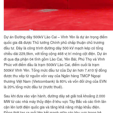
Dự án Đường dây 500kV Lào Cai – Vĩnh Yên là dự án trọng điểm
quốc gia đã được Thủ tướng Chính phủ chấp thuận chủ trương
đầu tư. Đây là công trình đường dây 500 kV mạch kép có tổng
chiều dài 229,5km, với tổng cộng 468 vị trí móng cột điện. Dự án
đi qua địa phận 04 tỉnh gồm Lào Cai, Yên Bái, Phú Thọ và Vĩnh
Phúc với điểm đầu là trạm 500kV Lào Cai, điểm cuối là trạm
500kV Vĩnh Yên. Tổng mức đầu tư của Dự án hơn 7.410 tỷ đồng
được thu xếp từ nguồn vốn vay của Ngân hàng TMCP Ngoại
thương Việt Nam (Vietcombank) là 80% và vốn đối ứng của EVN
là 20% tổng mức đầu tư (trước thuế).
Sau khi đưa vào vận hành, đường dây sẽ giải toả khoảng 2.000
MW từ các nhà máy thủy điện ở khu vực Tây Bắc và các tỉnh lân
cận lên lưới điện quốc gia và tăng khả năng nhập khẩu điện.
Đồng thời tạo ra mối liên kết mạnh giữa các khu vực trong hệ