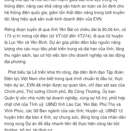
thống điện; nâng cao khả năng vận hành an toàn và ổn định cho
hệ thống điện quốc gia; giảm tổn thất điện năng trong lưới truyền
tải; tăng hiệu quả sản xuất kinh doanh điện của EVN.
Riêng đoạn tuyến đi qua tỉnh Yên Bái có chiều dài là 90,06 km, có
173 vị trí móng cột điện (
từ VT102 đến VT274),
đi qua 02 huyện
là Lục Yên và Yên Bình. Dự án góp phần đảm bảo nguồn năng
lượng cho các mục tiêu phát triển trung và dài hạn của tỉnh, tăng
thu ngân sách, tạo cơ hội việc làm cho doanh nghiệp và lao động
địa phương.
Phát biểu tại Lễ triển khai thi công, đại diện lãnh đạo Tập đoàn
Điện lực Việt Nam cho biết trong quá trình chuẩn bị đầu tư, thực
hiện dự án, EVN đã nhận được sự quan tâm, chỉ đạo sát sao của
Chính phủ, Thủ tướng Chính phủ, Bộ Công Thương, Ủy ban
Quản lý vốn nhà nước tại doanh nghiệp, cùng sự hỗ trợ, phối hợp
chặt chẽ của Tỉnh uỷ, UBND tỉnh Lào Cai, Yên Bái, Phú Thọ và
Vĩnh Phúc, các Sở Ban ngành của các tỉnh; Huyện uỷ, UBND 12
huyện trên địa bàn 4 tỉnh, sự chung sức, đồng lòng của nhân dân
trong vùng Dự án để đẩy nhanh tiến độ thực hiện công tác bồi
thường, hỗ trợ, tái định cư.