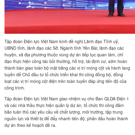
Tập đoàn Điện lực Việt Nam kính đề nghị Lãnh đạo Tỉnh uỷ,
UBND tỉnh, lãnh đạo các Sở, Ngành tỉnh Yên Bái; lãnh đạo các
huyện, xã địa phương thuộc vùng dự án tiếp tục quan tâm, chỉ
đạo thực hiện công tác bồi thường, hỗ trợ, tái định cư, sớm hoàn
thành bàn giao toàn bộ mặt bằng các vị trí móng cột và hành lang
tuyến để Chủ đầu tư tổ chức triển khai thi công đồng bộ, đồng
loạt các vị trí móng cột điện trên toàn tuyến đáp ứng tiến độ của
công trình.
Tập đoàn Điện lực Việt Nam giao nhiệm vụ cho Ban QLDA Điện 1
và các nhà thầu thực hiện quản lý dự án, tổ chức thi công đảm
bảo tuân thủ các yêu cầu về chất lượng, môi trường, tập trung
nguồn lực và thiết bị để đẩy nhanh tiến độ, phấn đấu hoàn thành
dự án theo kế hoạch đề ra.