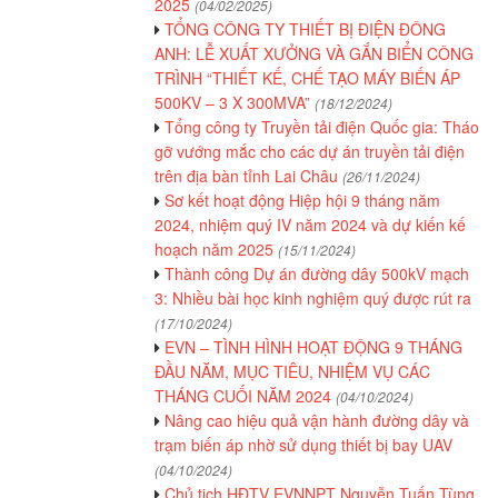
2025
(04/02/2025)
TỔNG CÔNG TY THIẾT BỊ ĐIỆN ĐÔNG
ANH: LỄ XUẤT XƯỞNG VÀ GẮN BIỂN CÔNG
TRÌNH “THIẾT KẾ, CHẾ TẠO MÁY BIẾN ÁP
500KV – 3 X 300MVA”
(18/12/2024)
Tổng công ty Truyền tải điện Quốc gia: Tháo
gỡ vướng mắc cho các dự án truyền tải điện
trên địa bàn tỉnh Lai Châu
(26/11/2024)
Sơ kết hoạt động Hiệp hội 9 tháng năm
2024, nhiệm quý IV năm 2024 và dự kiến kế
hoạch năm 2025
(15/11/2024)
Thành công Dự án đường dây 500kV mạch
3: Nhiều bài học kinh nghiệm quý được rút ra
(17/10/2024)
EVN – TÌNH HÌNH HOẠT ĐỘNG 9 THÁNG
ĐẦU NĂM, MỤC TIÊU, NHIỆM VỤ CÁC
THÁNG CUỐI NĂM 2024
(04/10/2024)
Nâng cao hiệu quả vận hành đường dây và
trạm biến áp nhờ sử dụng thiết bị bay UAV
(04/10/2024)
Chủ tịch HĐTV EVNNPT Nguyễn Tuấn Tùng