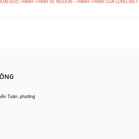
OÀI ĐỨC: HÀNH TRÌNH VỀ NGUỒN – HÀNH TRÌNH CỦA LÒNG BIẾ
CÔNG
yễn Tuân, phường