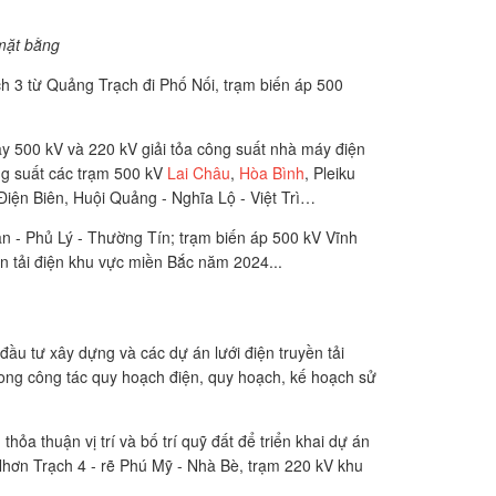
mặt bằng
ch 3 từ Quảng Trạch đi Phố Nối, trạm biến áp 500
y 500 kV và 220 kV giải tỏa công suất nhà máy điện
g suất các trạm 500 kV
Lai Châu
,
Hòa Bình
, Pleiku
Điện Biên, Huội Quảng - Nghĩa Lộ - Việt Trì…
n - Phủ Lý - Thường Tín; trạm biến áp 500 kV Vĩnh
n tải điện khu vực miền Bắc năm 2024...
ầu tư xây dựng và các dự án lưới điện truyền tải
rong công tác quy hoạch điện, quy hoạch, kế hoạch sử
ỏa thuận vị trí và bố trí quỹ đất để triển khai dự án
ơn Trạch 4 - rẽ Phú Mỹ - Nhà Bè, trạm 220 kV khu