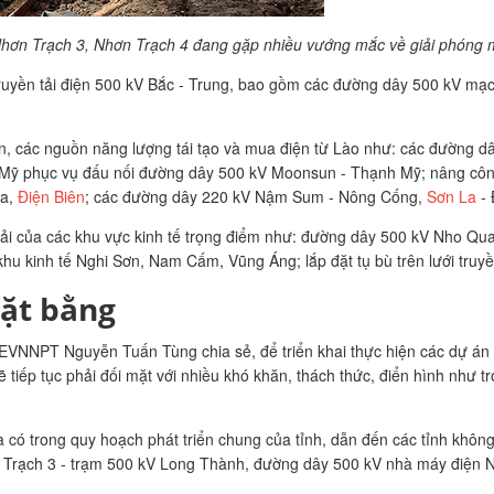
Nhơn Trạch 3, Nhơn Trạch 4 đang gặp nhiều vướng mắc về giải phóng 
 truyền tải điện 500 kV Bắc - Trung, bao gồm các đường dây 500 kV mạ
n, các nguồn năng lượng tái tạo và mua điện từ Lào như: các đường dâ
 Mỹ phục vụ đấu nối đường dây 500 kV Moonsun - Thạnh Mỹ; nâng côn
Ma,
Điện Biên
; các đường dây 220 kV Nậm Sum - Nông Cống,
Sơn La
- 
ải của các khu vực kinh tế trọng điểm như: đường dây 500 kV Nho Qua
u kinh tế Nghi Sơn, Nam Cấm, Vũng Áng; lắp đặt tụ bù trên lưới truyề
mặt bằng
 EVNNPT Nguyễn Tuấn Tùng chia sẻ, để triển khai thực hiện các dự án đ
iếp tục phải đối mặt với nhiều khó khăn, thách thức, điển hình như t
ó trong quy hoạch phát triển chung của tỉnh, dẫn đến các tỉnh không th
Trạch 3 - trạm 500 kV Long Thành, đường dây 500 kV nhà máy điện Nh