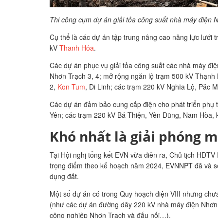
Thi công cụm dự án giải tỏa công suất nhà máy điện 
Cụ thể là các dự án tập trung nâng cao năng lực lưới
kV
Thanh Hóa
.
Các dự án phục vụ giải tỏa công suất các nhà máy điệ
Nhơn Trạch 3, 4; mở rộng ngăn lộ trạm 500 kV Thạnh
2,
Kon Tum
, Di Linh; các trạm 220 kV Nghĩa Lộ, Păc 
Các dự án đảm bảo cung cấp điện cho phát triển phụ t
Yên; các trạm 220 kV Bá Thiện, Yên Dũng, Nam Hòa, kh
Khó nhất là giải phóng 
Tại Hội nghị tổng kết EVN vừa diễn ra, Chủ tịch HĐTV
trọng điểm theo kế hoạch năm 2024, EVNNPT đã và sẽ t
dụng đất.
Một số dự án có trong Quy hoạch điện VIII nhưng chưa c
(như các dự án đường dây 220 kV nhà máy điện Nhơn 
công nghiệp Nhơn Trạch và đấu nối…).