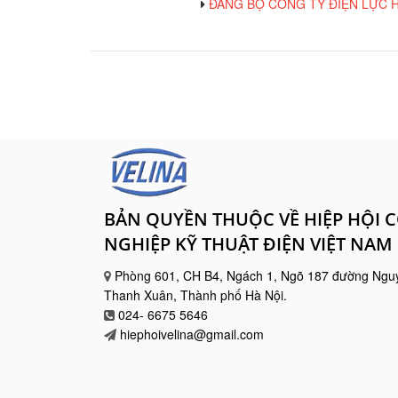
ĐẢNG BỘ CÔNG TY ĐIỆN LỰC H
BẢN QUYỀN THUỘC VỀ HIỆP HỘI 
NGHIỆP KỸ THUẬT ĐIỆN VIỆT NAM
Phòng 601, CH B4, Ngách 1, Ngõ 187 đường Ngu
Thanh Xuân, Thành phố Hà Nội.
024- 6675 5646
hiephoivelina@gmail.com