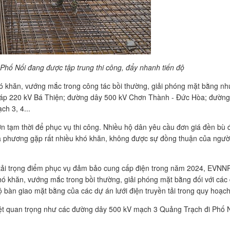
ố Nối đang được tập trung thi công, đẩy nhanh tiến độ
 khăn, vướng mắc trong công tác bồi thường, giải phóng mặt bằng nh
ến áp 220 kV Bá Thiện; đường dây 500 kV Chơn Thành - Đức Hòa; đườ
ch 3, 4...
tạm thời để phục vụ thi công. Nhiều hộ dân yêu cầu đơn giá đền bù đấ
g địa phương gặp rất nhiều khó khăn, không được sự đồng thuận của ngư
n tải trọng điểm phục vụ đảm bảo cung cấp điện trong năm 2024, EVNN
khó khăn, vướng mắc trong bồi thường, giải phóng mặt bằng đối với các
 bàn giao mặt bằng của các dự án lưới điện truyền tải trong quy hoạc
ặc biệt quan trọng như các đường dây 500 kV mạch 3 Quảng Trạch đi Phố