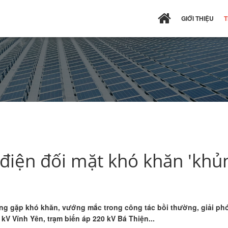
GIỚI THIỆU
T
 điện đối mặt khó khăn 'khủ
 đang gặp khó khăn, vướng mắc trong công tác bồi thường, giải 
kV Vĩnh Yên, trạm biến áp 220 kV Bá Thiện...