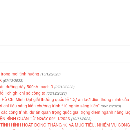
 trong mọi tình huống
(15/12/2023)
IX
(07/12/2023)
 án đường dây 500kV mạch 3
(07/12/2023)
i lịch ghi chỉ số công tơ
(06/12/2023)
Hồ Chí Minh Đạt giải thưởng quốc tế "Dự án lưới điện thông minh củ
 chỉ tiêu sáng kiến chương trình “10 nghìn sáng kiến”
(06/12/2023)
các công trình, dự án quan trọng quốc gia, trọng điểm ngành năng l
IỆN BÌNH QUÂN TỪ NGÀY 09/11/2023
(10/11/2023)
 TÌNH HÌNH HOẠT ĐỘNG THÁNG 10 VÀ MỤC TIÊU, NHIỆM VỤ CÔNG