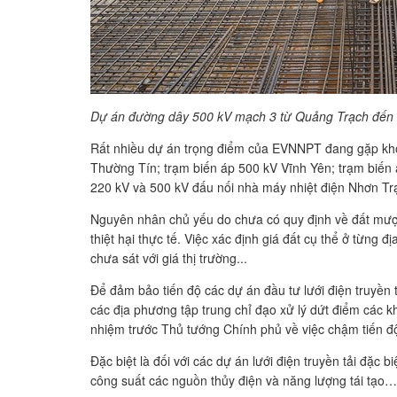
Dự án đường dây 500 kV mạch 3 từ Quảng Trạch đến Ph
Rất nhiều dự án trọng điểm của EVNNPT đang gặp khó
Thường Tín; trạm biến áp 500 kV Vĩnh Yên; trạm bi
220 kV và 500 kV đấu nối nhà máy nhiệt điện Nhơn Trạ
Nguyên nhân chủ yếu do chưa có quy định về đất mượn 
thiệt hại thực tế. Việc xác định giá đất cụ thể ở từn
chưa sát với giá thị trường...
Để đảm bảo tiến độ các dự án đầu tư lưới điện truyề
các địa phương tập trung chỉ đạo xử lý dứt điểm các 
nhiệm trước Thủ tướng Chính phủ về việc chậm tiến độ
Đặc biệt là đối với các dự án lưới điện truyền tải đ
công suất các nguồn thủy điện và năng lượng tái tạo…