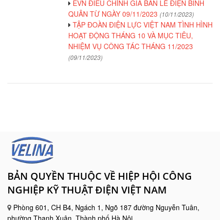
EVN ĐIỀU CHỈNH GIÁ BÁN LẺ ĐIỆN BÌNH
QUÂN TỪ NGÀY 09/11/2023
(10/11/2023)
TẬP ĐOÀN ĐIỆN LỰC VIỆT NAM TÌNH HÌNH
HOẠT ĐỘNG THÁNG 10 VÀ MỤC TIÊU,
NHIỆM VỤ CÔNG TÁC THÁNG 11/2023
(09/11/2023)
BẢN QUYỀN THUỘC VỀ HIỆP HỘI CÔNG
NGHIỆP KỸ THUẬT ĐIỆN VIỆT NAM
Phòng 601, CH B4, Ngách 1, Ngõ 187 đường Nguyễn Tuân,
phường Thanh Xuân, Thành phố Hà Nội.