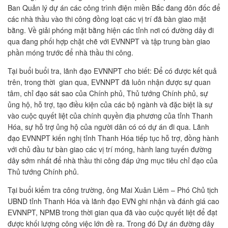
Ban Quản lý dự án các công trình điện miền Bắc đang đôn đốc để
các nhà thầu vào thi công đồng loạt các vị trí đã bàn giao mặt
bằng. Về giải phóng mặt bằng hiện các tỉnh nơi có đường dây đi
qua đang phối hợp chặt chẽ với EVNNPT và tập trung bàn giao
phần móng trước để nhà thầu thi công.
Tại buổi buổi tra, lãnh đạo EVNNPT cho biết: Để có được kết quả
trên, trong thời gian qua, EVNNPT đã luôn nhận được sự quan
tâm, chỉ đạo sát sao của Chính phủ, Thủ tướng Chính phủ, sự
ủng hộ, hỗ trợ, tạo điều kiện của các bộ ngành và đặc biệt là sự
vào cuộc quyết liệt của chính quyền địa phương của tỉnh Thanh
Hóa, sự hỗ trợ ủng hộ của người dân có có dự án đi qua. Lãnh
đạo EVNNPT kiến nghị tỉnh Thanh Hóa tiếp tục hỗ trợ, đồng hành
với chủ đầu tư bàn giao các vị trí móng, hành lang tuyến đường
dây sớm nhất để nhà thầu thi công đáp ứng mục tiêu chỉ đạo của
Thủ tướng Chính phủ.
Tại buổi kiểm tra công trường, ông Mai Xuân Liêm – Phó Chủ tịch
UBND tỉnh Thanh Hóa và lãnh đạo EVN ghi nhận và đánh giá cao
EVNNPT, NPMB trong thời gian qua đã vào cuộc quyết liệt để đạt
được khối lượng công việc lớn đề ra. Trong đó Dự án đường dây