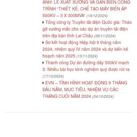
ANH: LỄ XUẤT XƯỞNG VÀ GẮN BIỂN CÔNG
TRÌNH “THIẾT KẾ, CHẾ TẠO MÁY BIẾN ÁP
500KV – 3 X 300MVA”
(18/12/2024)
Tổng công ty Truyền tải điện Quốc gia: Tháo
gỡ vướng mắc cho các dự án truyền tải điện
trên địa bàn tỉnh Lai Châu
(26/11/2024)
Sơ kết hoạt động Hiệp hội 9 tháng năm
2024, nhiệm quý IV năm 2024 và dự kiến kế
hoạch năm 2025
(15/11/2024)
Thành công Dự án đường dây 500kV mạch
3: Nhiều bài học kinh nghiệm quý được rút ra
(17/10/2024)
EVN – TÌNH HÌNH HOẠT ĐỘNG 9 THÁNG
ĐẦU NĂM, MỤC TIÊU, NHIỆM VỤ CÁC
THÁNG CUỐI NĂM 2024
(04/10/2024)