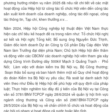
phương hướng nhiệm vụ năm 2025 đã nêu rất chi tiết về các mặt
hoạt động của Hiệp hội từ công tác tổ chức Hội viên đến công tác
sản xuất kinh doanh của doanh nghiệp, công tác đối ngoại, công
tác thông tin, Tạp chí, khen thưởng.v.v…
Năm 2024, Hiệp hội Công nghiệp kỹ thuật điện Việt Nam thực
hiện các chỉ tiêu kế hoạch đề ra trong năm như: Tổ chức Hội nghị
sơ kết và Hội nghị Tổng kết; Bổ sung ông Nguyễn Đức Thịnh,
Giám đốc kinh doanh Dự án Công ty Cổ phần Dây Cáp điện Việt
Nam làm Trưởng đại diện phía Nam; Chủ tịch Hiệp hội đến thăm
và động viên các CBCNV các doanh nghiệp hội viên tham gia xây
dựng Công trình Đường dây 500kV Mạch 3 Quảng Trạch - Phố
Nối; Làm việc với đoàn kiểm tra Bộ Nội vụ, Bộ Công thương;
Soạn thảo bổ sung và ban hành thêm một số Quy chế hoạt động
do đoàn Kiểm tra Bộ Nội vụ yêu cầu; Rà soát lại danh sách hội
viên theo như Điều lệ Hiệp hội để phù hợp với quy định của pháp
luật; Thực hiện nghiêm túc đầy đủ ý kiến của Bộ Nội vụ tại Công
văn số 3781/BNV-TCPCP ngày 28/6/2024 về quản lý hội lĩnh vực
ngành công thương và Công văn số 2987/BNV-TCPCP ngày
28/5/2024 của Bộ Nội vụ về chấn chỉnh tổ chức và hoat động của
các hội có phạm vi hoạt động cả nước hoặc liên tỉnh.