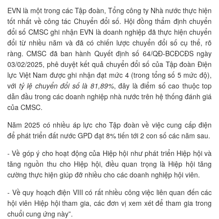
EVN là một trong các Tập đoàn, Tổng công ty Nhà nước thực hiện
tốt nhất về công tác Chuyển đổi số. Hội đồng thẩm định chuyển
đổi số CMSC ghi nhận EVN là doanh nghiệp đã thực hiện chuyển
đổi từ nhiều năm và đã có chiến lược chuyển đổi số cụ thể, rõ
ràng. CMSC đã ban hành Quyết định số 64/QĐ-BCĐCĐS ngày
03/02/2025, phê duyệt kết quả chuyển đổi số của Tập đoàn Điện
lực Việt Nam được ghi nhận đạt mức 4 (trong tổng số 5 mức độ),
với
tỷ lệ chuyển đổi số là 81,89%
, đây là điểm số cao thuộc top
dẫn đầu trong các doanh nghiệp nhà nước trên hệ thống đánh giá
của CMSC.
Năm 2025 có nhiều áp lực cho Tập đoàn về việc cung cấp điện
để phát triển đất nước GPD đạt 8% tiến tới 2 con số các năm sau.
- Về góp ý cho hoạt động của Hiệp hội như phát triển Hiệp hội và
tăng nguồn thu cho Hiệp hội, điều quan trọng là Hiệp hội tăng
cường thực hiện giúp đỡ nhiều cho các doanh nghiệp hội viên.
- Về quy hoạch điện VIII có rất nhiều công việc liên quan đến các
hội viên Hiệp hội tham gia, các đơn vị xem xét để tham gia trong
chuổi cung ứng này”.