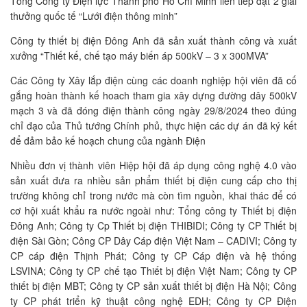
Tổng Công ty Điện lực Thành phố Hồ Chí Minh liên tiếp đạt 2 giải
thưởng quốc tế “Lưới điện thông minh”
Công ty thiết bị điện Đông Anh đã sản xuất thành công và xuất
xưởng “Thiết kế, chế tạo máy biến áp 500kV – 3 x 300MVA”
Các Công ty Xây lắp điện cùng các doanh nghiệp hội viên đã cố
gắng hoàn thành kế hoach tham gia xây dựng đường dây 500kV
mạch 3 và đã đóng điện thành công ngày 29/8/2024 theo đúng
chỉ đạo của Thủ tướng Chính phủ, thực hiện các dự án đã ký kết
để đảm bảo kế hoạch chung của ngành Điện
Nhiều đơn vị thành viên Hiệp hội đã áp dụng công nghệ 4.0 vào
sản xuất đưa ra nhiều sản phẩm thiết bị điện cung cấp cho thị
trường không chỉ trong nước mà còn tìm nguồn, khai thác để có
cơ hội xuất khẩu ra nước ngoài như: Tổng công ty Thiết bị điện
Đông Anh; Công ty Cp Thiết bị điện THIBIDI; Công ty CP Thiết bị
điện Sài Gòn; Công CP Dây Cáp điện Việt Nam – CADIVI; Công ty
CP cáp điện Thịnh Phát; Công ty CP Cáp điện và hệ thống
LSVINA; Công ty CP chế tạo Thiết bị điện Việt Nam; Công ty CP
thiết bị điện MBT; Công ty CP sản xuất thiết bị điện Hà Nội; Công
ty CP phát triển kỹ thuật công nghệ EDH; Công ty CP Điện