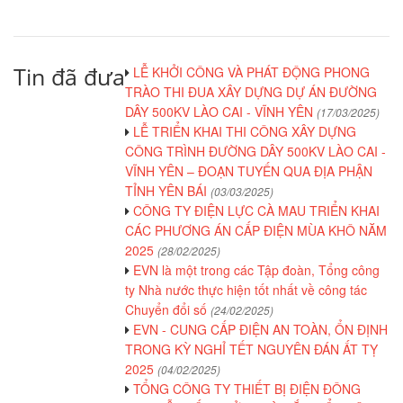
Tin đã đưa
LỄ KHỞI CÔNG VÀ PHÁT ĐỘNG PHONG
TRÀO THI ĐUA XÂY DỰNG DỰ ÁN ĐƯỜNG
DÂY 500KV LÀO CAI - VĨNH YÊN
(17/03/2025)
LỄ TRIỂN KHAI THI CÔNG XÂY DỰNG
CÔNG TRÌNH ĐƯỜNG DÂY 500KV LÀO CAI -
VĨNH YÊN – ĐOẠN TUYẾN QUA ĐỊA PHẬN
TỈNH YÊN BÁI
(03/03/2025)
CÔNG TY ĐIỆN LỰC CÀ MAU TRIỂN KHAI
CÁC PHƯƠNG ÁN CẤP ĐIỆN MÙA KHÔ NĂM
2025
(28/02/2025)
EVN là một trong các Tập đoàn, Tổng công
ty Nhà nước thực hiện tốt nhất về công tác
Chuyển đổi số
(24/02/2025)
EVN - CUNG CẤP ĐIỆN AN TOÀN, ỔN ĐỊNH
TRONG KỲ NGHỈ TẾT NGUYÊN ĐÁN ẤT TỴ
2025
(04/02/2025)
TỔNG CÔNG TY THIẾT BỊ ĐIỆN ĐÔNG