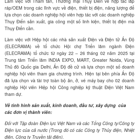
Làm việc với Tham tán, Thương mại Thụy Điển về hợp tác lắp
ráp/OEM trong các lĩnh vực về điện, thiết bị điện, năng lượng để
lựa chọn các doanh nghiệp hội viên hợp tác với các doanh nghiệp
Thụy Điển sản xuất, gia công một số linh kiện, thiết bị điện mà
Thụy Điển cần.
Làm việc với Hiệp hội các nhà sản xuất Điện và Điện tử Ấn Độ
(ELECRAMA) về tổ chức Hội chợ Triển lãm ngành Điện
(ELECRAMA) tổ chức từ ngày 22 – 26 tháng 02 năm 2025 tại
Trung tâm Triển lãm INDIA EXPO, MART, Greater Noida, Vùng
Thủ đô Quốc gia Delhi, Ấn Độ đề cử và lựa chọn một số doanh
nghiệp hội viên tham gia chương trình. Hiện tại bên phía Ấn Độ
đã lựa chọn và tài trợ toàn bộ ăn, ở, vé máy bay cho 02 doanh
nghiệp Hội viên Hiệp hội Công nghiệp kỹ thuật Điện Việt Nam
tham dự.
Về tình hình sản xuất, kinh doanh, đầu tư, xây dựng của
các đơn vị thành viên:
Đối với Tập đoàn Điện lực Việt Nam và các Tổng Công ty/Công ty
Điện lực của cả nước (Trong đó có các Công ty Thủy điện, Nhiệt
điện, Công ty Truyền tải điện).