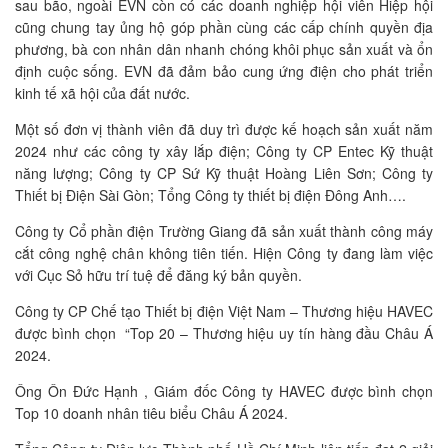
sau bão, ngoài EVN còn có các doanh nghiệp hội viên Hiệp hội
cũng chung tay ủng hộ góp phần cùng các cấp chính quyền địa
phương, bà con nhân dân nhanh chóng khôi phục sản xuất và ổn
định cuộc sống. EVN đã đảm bảo cung ứng điện cho phát triển
kinh tế xã hội của đất nước.
Một số đơn vị thành viên đã duy trì được kế hoạch sản xuất năm
2024 như các công ty xây lắp điện; Công ty CP Entec Kỹ thuật
năng lượng; Công ty CP Sứ Kỹ thuật Hoàng Liên Sơn; Công ty
Thiết bị Điện Sài Gòn; Tổng Công ty thiết bị điện Đông Anh….
Công ty Cổ phần điện Trường Giang đã sản xuất thành công máy
cắt công nghệ chân không tiên tiến. Hiện Công ty đang làm việc
với Cục Sỏ hữu trí tuệ để đăng ký bản quyền.
Công ty CP Chế tạo Thiết bị điện Việt Nam – Thương hiệu HAVEC
được bình chọn “Top 20 – Thương hiệu uy tín hàng đầu Châu Á
2024.
Ông Ôn Đức Hạnh , Giám đốc Công ty HAVEC được bình chọn
Top 10 doanh nhân tiêu biểu Châu Á 2024.