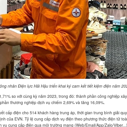
ông nhân Điện lực Hải Hậu triển khai ký cam kết tiết kiệm điện năm 20
11,71% so với cùng kỳ năm 2023, trong đó: thành phần công nghiệp x
 phần thương nghiệp dịch vụ chiếm 2,69% và tăng 16,09%.
ết cấp điện cho 514 khách hàng trung áp, thời gian trung bình giải quy
ịnh của EVN. Tỷ lệ cung cấp dịch vụ điện theo phương thức điện tử toà
h vụ cung cấp điện qua môi trường mạng (Web/Email/App/Zalo/Viber...