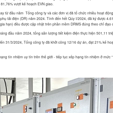
ệ 81,76% vượt kế hoạch EVN giao.
từ đầu năm Tổng công ty và các đơn vị đã tổ chức nhiều hoạt động t
 phụ tải điện (DR) năm 2024. Tính đến hết Qúy I/2024, đã ký được 4.6
, gia hạn) đều được cập nhật trên phần mềm DRMS đúng theo chỉ đạo 
 tháng đầu năm 2024, tổng sản lượng tiết kiệm điện thực hiện 501,11 t
h đến 31/3/2024, Tổng công ty đã khởi công 12/16 dự án, đạt 21% kế h
g tín nhiệm uy tín trên thế giới - tiếp tục xếp hạng tín nhiệm ở mức 