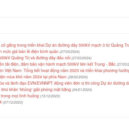
cố gắng trong triển khai Dự án đường dây 500kV mạch 3 từ Quảng T
h mức giá bán lẻ điện bình quân
(27/03/2024)
 500kV Quảng Trị và đường dây đấu nối
(27/03/2024)
ền tải điện, đảm bảo vận hành mạch 500kV liên kết Trung - Bắc
(27/03/
iện Việt Nam: Tổng kết hoạt động năm 2023 và triển khai phương hướ
iện mùa khô năm 2024 tại phía Nam
(28/02/2024)
óa và lãnh đạo EVN/EVNNPT động viên đơn vị thi công Dự án đường 
ặt khó khăn 'khủng' giải phóng mặt bằng
(04/01/2024)
 trong mọi tình huống
(15/12/2023)
IX
(07/12/2023)