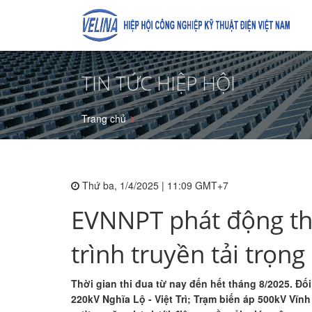
TIN TỨC HIỆP HỘI
Trang chủ
Thứ ba, 1/4/2025 | 11:09 GMT+7
EVNNPT phát động thi
trình truyền tải trọ
Thời gian thi đua từ nay đến hết tháng 8/2025. Đô
220kV Nghĩa Lộ - Việt Trì; Trạm biến áp 500kV Vĩ