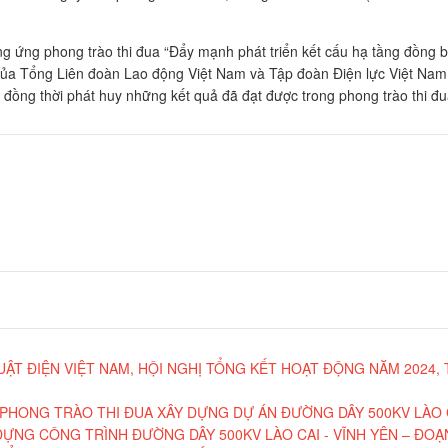
ứng phong trào thi đua “Đẩy mạnh phát triển kết cấu hạ tầng đồng bộ,
ủa Tổng Liên đoàn Lao động Việt Nam và Tập đoàn Điện lực Việt Nam 
đồng thời phát huy những kết quả đã đạt được trong phong trào thi 
ẬT ĐIỆN VIỆT NAM, HỘI NGHỊ TỔNG KẾT HOẠT ĐỘNG NĂM 2024, 
PHONG TRÀO THI ĐUA XÂY DỰNG DỰ ÁN ĐƯỜNG DÂY 500KV LÀO C
DỰNG CÔNG TRÌNH ĐƯỜNG DÂY 500KV LÀO CAI - VĨNH YÊN – ĐOẠ