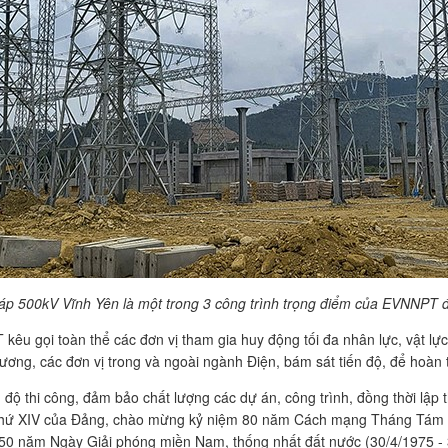
áp 500kV Vĩnh Yên là một trong 3 công trình trọng điểm của EVNNPT 
gọi toàn thể các đơn vị tham gia huy động tối đa nhân lực, vật lực, 
hương, các đơn vị trong và ngoài ngành Điện, bám sát tiến độ, để hoàn
độ thi công, đảm bảo chất lượng các dự án, công trình, đồng thời lập
lần thứ XIV của Đảng, chào mừng kỷ niệm 80 năm Cách mạng Tháng Tám
 50 năm Ngày Giải phóng miền Nam, thống nhất đất nước (30/4/1975 - 3