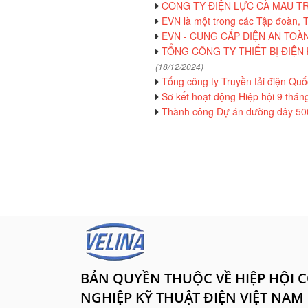
CÔNG TY ĐIỆN LỰC CÀ MAU TR
EVN là một trong các Tập đoàn, T
EVN - CUNG CẤP ĐIỆN AN TOÀ
TỔNG CÔNG TY THIẾT BỊ ĐIỆN 
(18/12/2024)
Tổng công ty Truyền tải điện Quốc
Sơ kết hoạt động Hiệp hội 9 thá
Thành công Dự án đường dây 500k
BẢN QUYỀN THUỘC VỀ HIỆP HỘI 
NGHIỆP KỸ THUẬT ĐIỆN VIỆT NAM