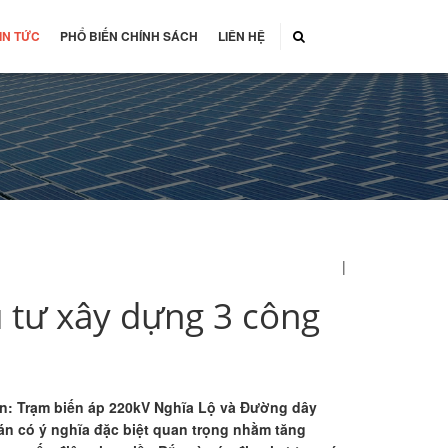
IN TỨC
PHỔ BIẾN CHÍNH SÁCH
LIÊN HỆ
|
 tư xây dựng 3 công
 dự án: Trạm biến áp 220kV Nghĩa Lộ và Đường dây
 án có ý nghĩa đặc biệt quan trọng nhằm tăng