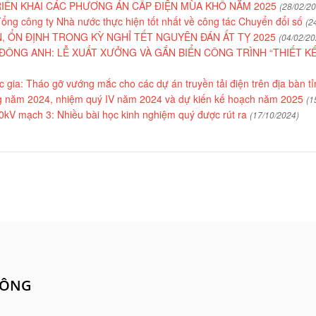
IỂN KHAI CÁC PHƯƠNG ÁN CẤP ĐIỆN MÙA KHÔ NĂM 2025
(28/02/2
ổng công ty Nhà nước thực hiện tốt nhất về công tác Chuyển đổi số
(2
N, ỔN ĐỊNH TRONG KỲ NGHỈ TẾT NGUYÊN ĐÁN ẤT TỴ 2025
(04/02/20
ĐÔNG ANH: LỄ XUẤT XƯỞNG VÀ GẮN BIỂN CÔNG TRÌNH “THIẾT KẾ,
 gia: Tháo gỡ vướng mắc cho các dự án truyền tải điện trên địa bàn t
ng năm 2024, nhiệm quý IV năm 2024 và dự kiến kế hoạch năm 2025
(1
V mạch 3: Nhiều bài học kinh nghiệm quý được rút ra
(17/10/2024)
CÔNG