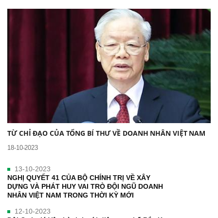
TỪ CHỈ ĐẠO CỦA TỔNG BÍ THƯ VỀ DOANH NHÂN VIỆT NAM
18-10-2023
13-10-2023
NGHỊ QUYẾT 41 CỦA BỘ CHÍNH TRỊ VỀ XÂY
DỰNG VÀ PHÁT HUY VAI TRÒ ĐỘI NGŨ DOANH
NHÂN VIỆT NAM TRONG THỜI KỲ MỚI
12-10-2023