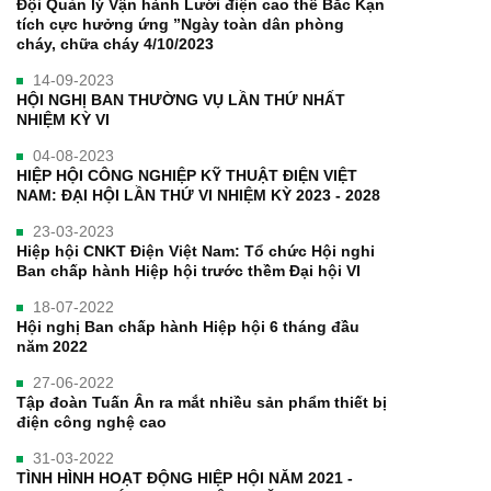
Đội Quản lý Vận hành Lưới điện cao thế Bắc Kạn
tích cực hưởng ứng ”Ngày toàn dân phòng
cháy, chữa cháy 4/10/2023
14-09-2023
HỘI NGHỊ BAN THƯỜNG VỤ LẦN THỨ NHẤT
NHIỆM KỲ VI
04-08-2023
HIỆP HỘI CÔNG NGHIỆP KỸ THUẬT ĐIỆN VIỆT
NAM: ĐẠI HỘI LẦN THỨ VI NHIỆM KỲ 2023 - 2028
23-03-2023
Hiệp hội CNKT Điện Việt Nam: Tổ chức Hội nghi
Ban chấp hành Hiệp hội trước thềm Đại hội VI
18-07-2022
Hội nghị Ban chấp hành Hiệp hội 6 tháng đầu
năm 2022
27-06-2022
Tập đoàn Tuấn Ân ra mắt nhiều sản phẩm thiết bị
điện công nghệ cao
31-03-2022
TÌNH HÌNH HOẠT ĐỘNG HIỆP HỘI NĂM 2021 -