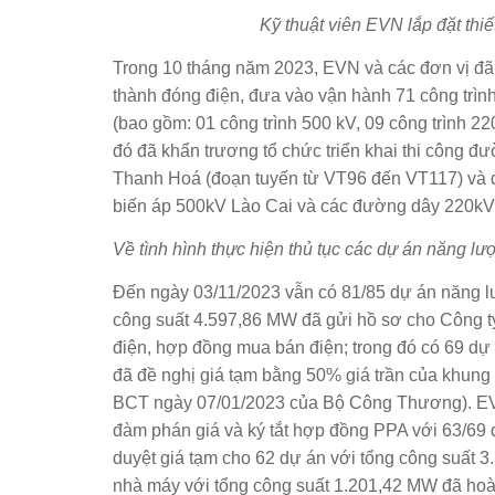
Kỹ thuật viên EVN lắp đặt thiết
Trong 10 tháng năm 2023, EVN và các đơn vị đã 
thành đóng điện, đưa vào vận hành 71 công trình
(bao gồm: 01 công trình 500 kV, 09 công trình 22
đó đã khẩn trương tổ chức triển khai thi công 
Thanh Hoá (đoạn tuyến từ VT96 đến VT117) và đ
biến áp 500kV Lào Cai và các đường dây 220kV 
Về tình hình thực hiện thủ tục các dự án năng lư
Đến ngày 03/11/2023 vẫn có 81/85 dự án năng lư
công suất 4.597,86 MW đã gửi hồ sơ cho Công t
điện, hợp đồng mua bán điện; trong đó có 69 dự
đã đề nghị giá tạm bằng 50% giá trần của khung 
BCT ngày 07/01/2023 của Bộ Công Thương). EV
đàm phán giá và ký tắt hợp đồng PPA với 63/6
duyệt giá tạm cho 62 dự án với tổng công suất 
nhà máy với tổng công suất 1.201,42 MW đã hoà