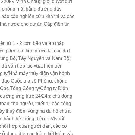
 220kV Vĩnh Châu); giải quyết dứt
ải phóng mặt bằng đường dây
báo cáo nghiên cứu khả thi và các
Nhà nước cho dự án Cấp điện từ
ện từ 1 - 2 cơn bão và áp thấp
ởng đến đất liền nước ta; các đợt
 Trung Bộ, Tây Nguyên và Nam Bộ;
đá vẫn tiếp tục xuất hiện trên
ng ty/Nhà máy thủy điện vận hành
ỉ đạo Quốc gia về Phòng, chống
ố. Các Tổng Công ty/Công ty Điện
g cường ứng trực 24/24h; chủ động
oàn cho người, thiết bị, các công
áy thuỷ điện, vùng hạ du hồ chứa.
n hành hệ thống điện, EVN rất
 phối hợp của người dân, các cơ
sử dụng điện an toàn, tiết kiệm vào