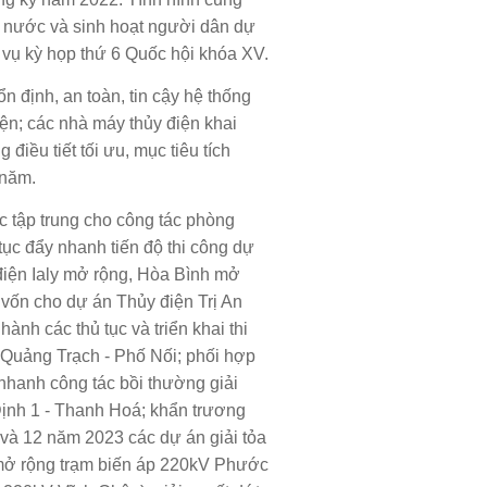
ất nước và sinh hoạt người dân dự
c vụ kỳ họp thứ 6 Quốc hội khóa XV.
 định, an toàn, tin cậy hệ thống
iện; các nhà máy thủy điện khai
 điều tiết tối ưu, mục tiêu tích
 năm.
c tập trung cho công tác phòng
 tục đẩy nhanh tiến độ thi công dự
điện Ialy mở rộng, Hòa Bình mở
 vốn cho dự án Thủy điện Trị An
ành các thủ tục và triển khai thi
Quảng Trạch - Phố Nối; phối hợp
nhanh công tác bồi thường giải
nh 1 - Thanh Hoá; khẩn trương
 và 12 năm 2023 các dự án giải tỏa
 mở rộng trạm biến áp 220kV Phước