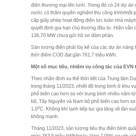
điện thương mại lên lưới. Trong đó có 24 dự án
nước có thẩm quyền nghiệm thu công trình/một p
cấp giấy phép hoạt động điện lực toàn nhà máy
quyết định gia hạn chủ trương đầu tư. Hiện vẫn 
136,70 MW chưa gửi hồ sơ đàm phán.
Sản lượng điện phát lũy kế của các dự án năng lư
thời điểm COD đạt gần 761,7 triệu kWh.
Một số
mục tiêu,
nhiệm vụ
công tác
của EVN 
Theo nhận định xu thế thời tiết của Trung tâm D
trong tháng 11/2023, nhiệt độ trung bình ở khu 
phổ biến cao hơn so với trung bình nhiều năm từ
bộ, Tây Nguyên và Nam bộ phổ biến cao hơn so v
0
1,0
C. Không khí lạnh tiếp tục gia tăng về tần 
không mạnh.
Tháng 11/2023, sản lượng tiêu thụ điện bình qu
mức 763,5 triệu kWh/ngày, tăng 7,09% so với cù