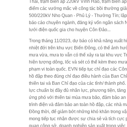
Thái, trạm biến áp 220kV Vĩnh Hảo, trạm biến áp
điểm các vướng mắc về công tác bồi thường gi
500/220kV Nho Quan - Phủ Lý - Thường Tín; lập 
báo cáo chuyên ngành, đăng ký vốn ngân sách 
lưới điện quốc gia cho huyện Côn Đảo...
Trong tháng 11/2023, dự báo có khả năng xuất hi
nhiệt đới trên khu vực Biển Đông, có thể ảnh hư
mưa vừa, mưa to vẫn có thể xảy ra tại khu vực
hiện tượng dông, lốc và sét có thể kèm theo mưa 
phạm vi toàn quốc. EVN tiếp tục chỉ đạo các Cô
hồ đập theo đúng chỉ đạo điều hành của Ban Ch
thiên tai và Ban Chỉ đạo của các tỉnh/ thành ph
lực chuẩn bị đầy đủ nhân lực, phương tiện, tăn
ứng phó với thiên tai mùa mưa bão, đảm bảo an t
trình điện và đảm bảo an toàn hồ đập, các nhà m
Đồng thời, để giảm bớt những khó khăn trong vậ
mong tiếp tục nhận được sự chia sẻ và tích cực
quan công sở, doanh nghiệp sản xuất trong việc 