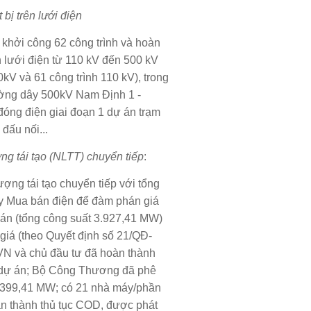
 bị trên lưới điện
khởi công 62 công trình và hoàn
 lưới điện từ 110 kV đến 500 kV
0kV và 61 công trình 110 kV), trong
đường dây 500kV Nam Định 1 -
óng điện giai đoạn 1 dự án trạm
đấu nối...
ợng tái tạo (NLTT) chuyển tiếp
:
ợng tái tạo chuyển tiếp với tổng
y Mua bán điện để đàm phán giá
 án (tổng công suất 3.927,41 MW)
giá (theo Quyết định số 21/QĐ-
N và chủ đầu tư đã hoàn thành
9 dự án; Bộ Công Thương đã phê
3.399,41 MW; có 21 nhà máy/phần
n thành thủ tục COD, được phát