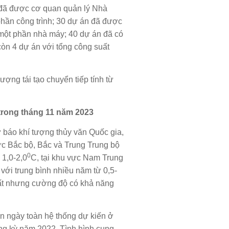
 đã được cơ quan quản lý Nhà
hần công trình; 30 dự án đã được
/một phần nhà máy; 40 dự án đã có
còn 4 dự án với tổng công suất
ợng tái tạo chuyển tiếp tính từ
trong
tháng 11 năm 2023
ự báo khí tượng thủy văn Quốc gia,
vực Bắc bộ, Bắc và Trung Trung bộ
0
 1,0-2,0
C, tại khu vực Nam Trung
ới trung bình nhiều năm từ 0,5-
suất nhưng cường độ có khả năng
ân ngày toàn hệ thống dự kiến ở
ng kỳ năm 2022. Tình hình cung