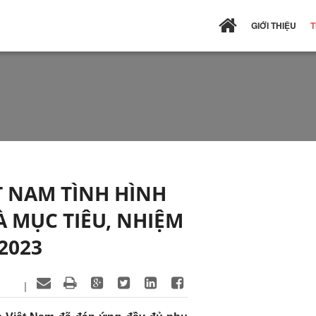
GIỚI THIỆU
T
T NAM TÌNH HÌNH
 MỤC TIÊU, NHIỆM
2023
|