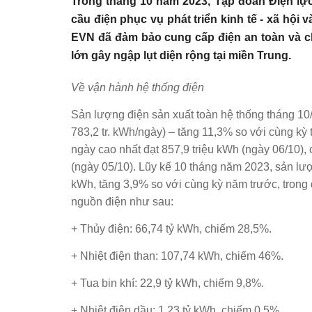
Trong tháng 10 năm 2023, Tập đoàn Điện lự
cầu điện phục vụ phát triển kinh tế - xã hội 
EVN đã đảm bảo cung cấp điện an toàn và 
lớn gây ngập lụt diện rộng tại miền Trung.
Về vận hành hệ thống điện
Sản lượng điện sản xuất toàn hệ thống tháng 10/
783,2 tr. kWh/ngày) – tăng 11,3% so với cùng k
ngày cao nhất đạt 857,9 triệu kWh (ngày 06/10),
(ngày 05/10). Lũy kế 10 tháng năm 2023, sản lượ
kWh, tăng 3,9% so với cùng kỳ năm trước, trong đ
nguồn điện như sau:
+ Thủy điện: 66,74 tỷ kWh, chiếm 28,5%.
+ Nhiệt điện than: 107,74 kWh, chiếm 46%.
+ Tua bin khí: 22,9 tỷ kWh, chiếm 9,8%.
+ Nhiệt điện dầu: 1,23 tỷ kWh, chiếm 0,5%.